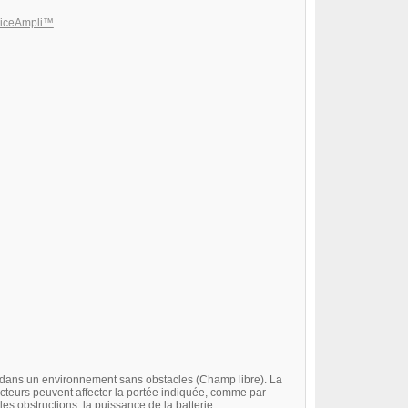
viceAmpli™
 dans un environnement sans obstacles (Champ libre). La
 facteurs peuvent affecter la portée indiquée, comme par
es obstructions, la puissance de la batterie.