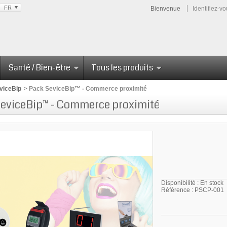
FR
Bienvenue
Identifiez-v
Santé / Bien-être
Tous les produits
viceBip
>
Pack SeviceBip™ - Commerce proximité
eviceBip™ - Commerce proximité
Disponibilité :
En stock
Référence :
PSCP-001