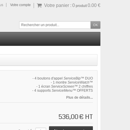
ous
Votre compte
Votre panier :
0
0.00 €
produit
- 4 boutons d'appel
ServiceBip™
DUO
- 1 montre
ServiceWatch™
-
1 écran
ServiceScreen™
2 chiffres
- 4 supports
ServiceMenu™
OFFERTS
Plus de détails...
536,00 €
HT