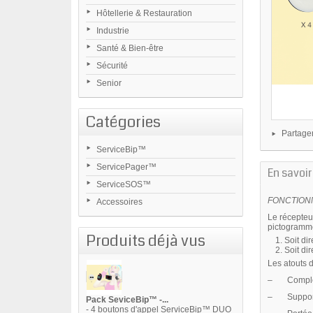
Hôtellerie & Restauration
Industrie
Santé & Bien-être
Sécurité
Senior
Catégories
Partage
ServiceBip™
ServicePager™
En savoir
ServiceSOS™
FONCTIONNE
Accessoires
Le récepteu
pictogramm
Produits déjà vus
Soit di
Soit di
Les atouts 
– Complét
– Support a
Pack SeviceBip™ -...
- 4 boutons d'appel ServiceBip™ DUO