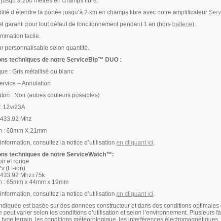
usqu’à 200 mètres en champs libre.
té d’étendre la portée jusqu’à 2 km en champs libre avec notre amplificateur
Ser
garanti pour tout défaut de fonctionnement pendant 1 an (hors
batterie
).
ation facile.
personnalisable selon quantité.
ions techniques de notre ServiceBip™ DUO :
ue : Gris métallisé ou blanc
ervice – Annulation
ton : Noir (autres couleurs possibles)
 : 12v/23A
 433.92 Mhz
mm : 60mm X 21mm
information, consultez la notice d’utilisation
en cliquant ici
.
ions techniques de notre ServiceWatch™:
ir et rouge
7v (Li-ion)
 433.92 Mhz±75k
mm : 65mm x 44mm x 19mm
information, consultez la notice d’utilisation
en cliquant ici
.
indiquée est basée sur des données constructeur et dans des conditions optimales
e peut varier selon les conditions d’utilisation et selon l’environnement. Plusieurs
 type terrain, les conditions météorologique, les interférences électromagnétiques, l