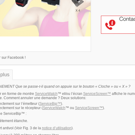
r sur Facebook !
 plus
MENT Que se passe-t-il quand on appuie sur le bouton « Cloche » ou « X » ?
r en forme de montre
ServiceWatch
™ et/ou l’écran
ServiceScreen™
affiche le num
e. Comment annuler une demande ? Deux solutions:
rectement sur l’émetteur (
ServiceBip™
).
rectement sur le récepteur (
ServiceWatch
™ ou
ServiceScreen™
).
de ServiceBip™ :
ement étanche.
ntivol (Voir Fig. 3 de la
notice d’utilisation
).