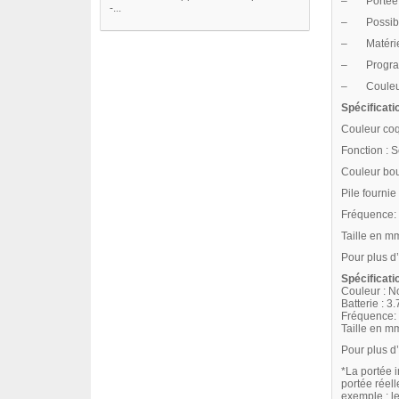
– Portée j
-...
– Possibili
– Matériel 
– Programm
– Couleur 
Spécificat
Couleur coq
Fonction : S
Couleur bou
Pile fournie
Fréquence:
Taille en 
Pour plus d’
Spécificat
Couleur : No
Batterie : 3.
Fréquence:
Taille en 
Pour plus d’
*La portée 
portée réell
exemple : le