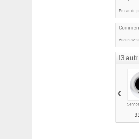
En cas de p
Comment
Aucun avis 
13 aut
‹
Servi
3