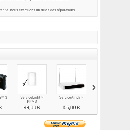
antie, nous effectuons un devis des réparations.
›
n™ 3
ServiceLight™
ServiceAmpli™
Small Pack™
PPMS
€
99,00 €
155,00 €
575,00 €