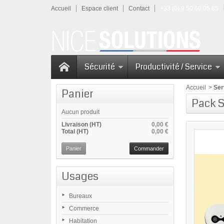
Accueil
Espace client
Contact
+33 (0) 9 50 60 05 85
Sécurité
Productivité / Service
Accueil
>
Ser
Panier
Pack S
Aucun produit
Livraison (HT)
0,00 €
Total (HT)
0,00 €
Panier
Commander
Usages
Bureaux
Commerce
Habitation