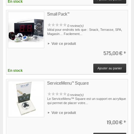
En stock
Small Pack™
0 review(s)
Idéal pour endroits tels que : Snack, Terrasse, SPA,
Magasin… Facilement...
Voir ce produit
575,00 €
*
Ajouter au panier
En stock
ServiceMenu™ Square
0 review(s)
Le ServiceMenu™ Square est un support en acrylique
qui permet de placer votre...
Voir ce produit
19,00 €
*