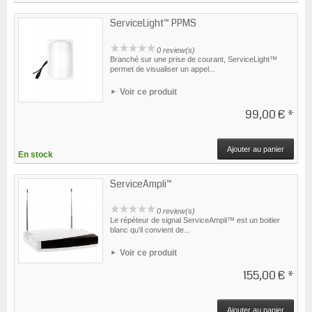
ServiceLight™ PPMS
0 review(s)
Branché sur une prise de courant, ServiceLight™
permet de visualiser un appel...
Voir ce produit
99,00 €
*
Ajouter au panier
En stock
ServiceAmpli™
0 review(s)
Le répéteur de signal ServiceAmpli™ est un boitier
blanc qu’il convient de...
Voir ce produit
155,00 €
*
Ajouter au panier