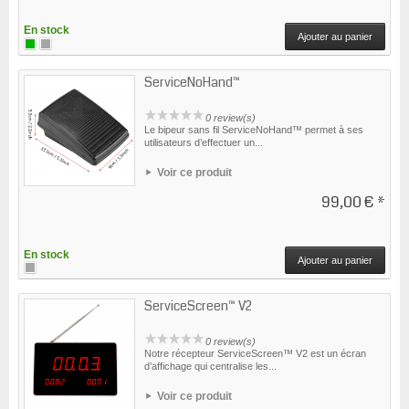
En stock
Ajouter au panier
ServiceNoHand™
0 review(s)
Le bipeur sans fil ServiceNoHand™ permet à ses
utilisateurs d’effectuer un...
Voir ce produit
99,00 €
*
En stock
Ajouter au panier
ServiceScreen™ V2
0 review(s)
Notre récepteur ServiceScreen™ V2 est un écran
d’affichage qui centralise les...
Voir ce produit