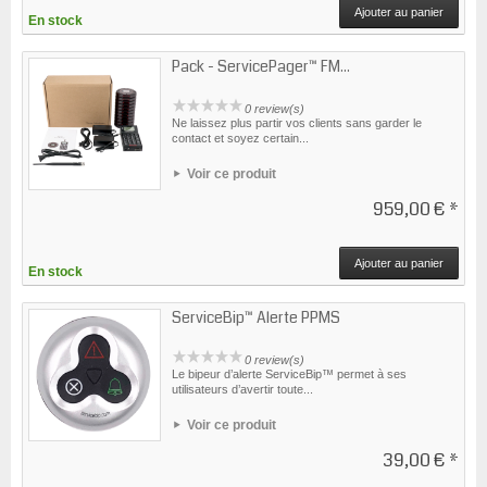
Ajouter au panier
En stock
Pack - ServicePager™ FM...
0 review(s)
Ne laissez plus partir vos clients sans garder le
contact et soyez certain...
Voir ce produit
959,00 €
*
Ajouter au panier
En stock
ServiceBip™ Alerte PPMS
0 review(s)
Le bipeur d’alerte ServiceBip™ permet à ses
utilisateurs d’avertir toute...
Voir ce produit
39,00 €
*