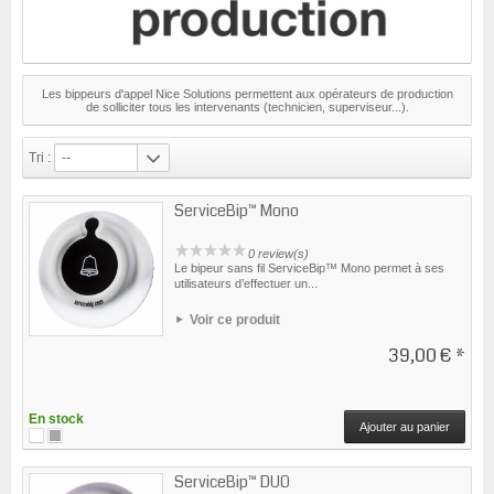
Les bippeurs d'appel Nice Solutions permettent aux opérateurs de production
de solliciter tous les intervenants (technicien, superviseur...).
Tri :
--
ServiceBip™ Mono
0 review(s)
Le bipeur sans fil ServiceBip™ Mono permet à ses
utilisateurs d’effectuer un...
Voir ce produit
39,00 €
*
En stock
Ajouter au panier
ServiceBip™ DUO