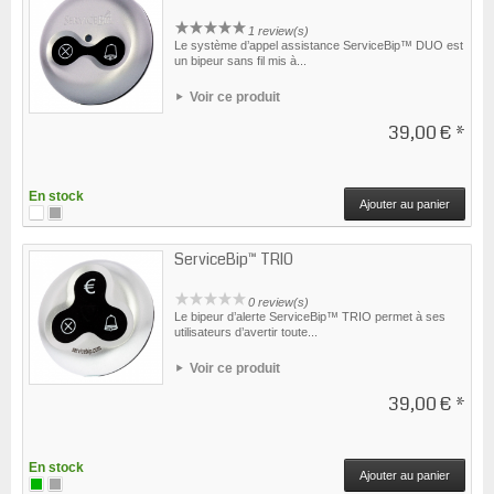
1 review(s)
Le système d’appel assistance ServiceBip™ DUO est
un bipeur sans fil mis à...
Voir ce produit
39,00 €
*
En stock
Ajouter au panier
ServiceBip™ TRIO
0 review(s)
Le bipeur d’alerte ServiceBip™ TRIO permet à ses
utilisateurs d’avertir toute...
Voir ce produit
39,00 €
*
En stock
Ajouter au panier