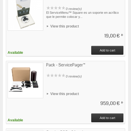
0 review(s)
El ServiceMenu™ Square es un soporte en acrílico
que le permite colocar y...
View this product
19,00 €
*
Add to cart
Available
Pack - ServicePager™
0 review(s)
View this product
959,00 €
*
Add to cart
Available