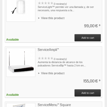
0 review(s)
ServiceLight™ permite ver una llamada y, de ser
necesario, una respuesta a la...
View this product
99,00 €
*
Add to cart
Available
ServiceAmpli™
0 review(s)
Aumenta la distancia de alcance de los
pulsadores ServiceBip™ hasta 2 km en...
View this product
155,00 €
*
Add to cart
Available
ServiceMenu™ Square