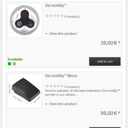
ServiceBip™
0 review(s)
View this product
39,00 €
*
Available
Add to cart
ServiceBip™ Mono
0 review(s)
Nuestro pulsador de llamada inalámbrico ServiceBip™
permite a sus clientes...
View this product
99,00 €
*