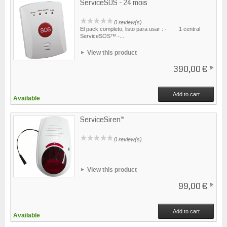
ServiceSOS - 24 mois
0 review(s)
El pack completo, listo para usar : - 1 central
ServiceSOS™ -...
View this product
390,00 €
*
Add to cart
Available
ServiceSiren™
0 review(s)
View this product
99,00 €
*
Add to cart
Available