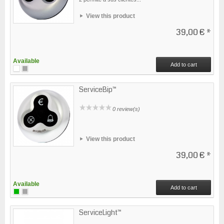
View this product
39,00 €
*
Available
Add to cart
ServiceBip™
0 review(s)
View this product
39,00 €
*
Available
Add to cart
ServiceLight™