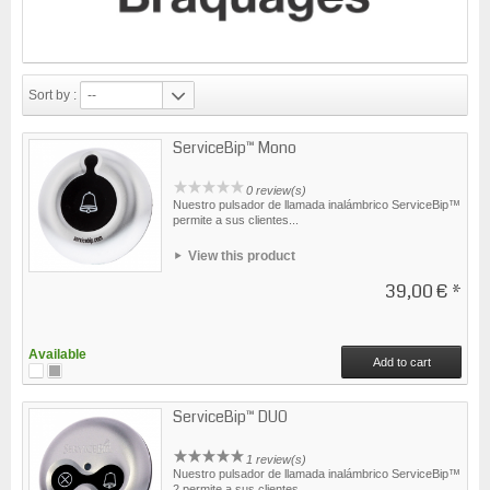
Sort by :
--
ServiceBip™ Mono
0 review(s)
Nuestro pulsador de llamada inalámbrico ServiceBip™
permite a sus clientes...
View this product
39,00 €
*
Available
Add to cart
ServiceBip™ DUO
1 review(s)
Nuestro pulsador de llamada inalámbrico ServiceBip™
2 permite a sus clientes...