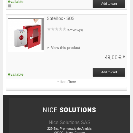
Available
Add to cart
SafeBox - SOS
0 review(s)
View this product
49,00 €
*
Add to cart
Available
* Hors Taxe
Nice Solutions SAS
229 Bis, Promenade de Anglais
06200 - Nice, France