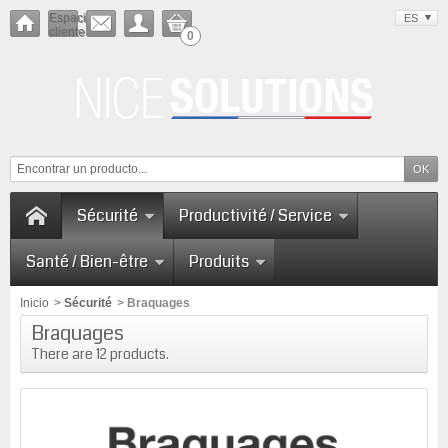
Espacio
ES
cliente
0
Sécurité
Productivité / Service
Santé / Bien-être
Produits
Inicio
>
Sécurité
>
Braquages
Braquages
There are 12 products.