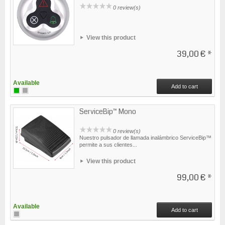
0 review(s)
View this product
39,00 €
*
Available
Add to cart
ServiceBip™ Mono
0 review(s)
Nuestro pulsador de llamada inalámbrico ServiceBip™
permite a sus clientes...
View this product
99,00 €
*
Available
Add to cart