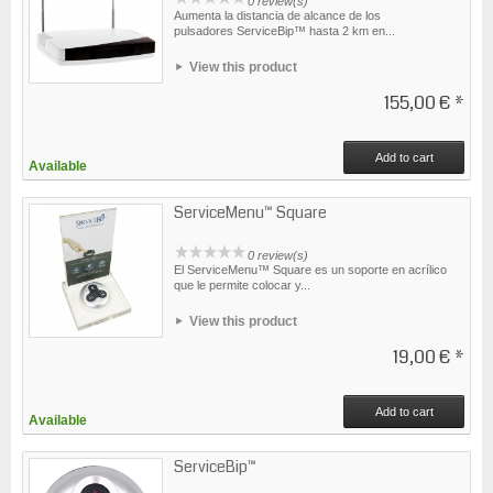
0 review(s)
Aumenta la distancia de alcance de los
pulsadores ServiceBip™ hasta 2 km en...
View this product
155,00 €
*
Add to cart
Available
ServiceMenu™ Square
0 review(s)
El ServiceMenu™ Square es un soporte en acrílico
que le permite colocar y...
View this product
19,00 €
*
Add to cart
Available
ServiceBip™