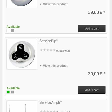
View this product
39,00 €
*
Available
Add to cart
ServiceBip™
0 review(s)
View this product
39,00 €
*
Available
Add to cart
ServiceAmpli™