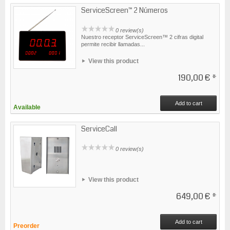
ServiceScreen™ 2 Números
0 review(s)
Nuestro receptor ServiceScreen™ 2 cifras digital
permite recibir llamadas...
View this product
190,00 €
*
Add to cart
Available
ServiceCall
0 review(s)
View this product
649,00 €
*
Add to cart
Preorder