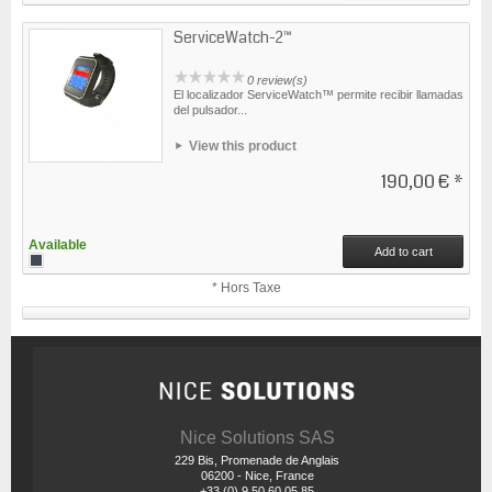
ServiceWatch-2™
0 review(s)
El localizador ServiceWatch™ permite recibir llamadas
del pulsador...
View this product
190,00 €
*
Available
Add to cart
* Hors Taxe
Nice Solutions SAS
229 Bis, Promenade de Anglais
06200 - Nice, France
+33 (0) 9 50 60 05 85