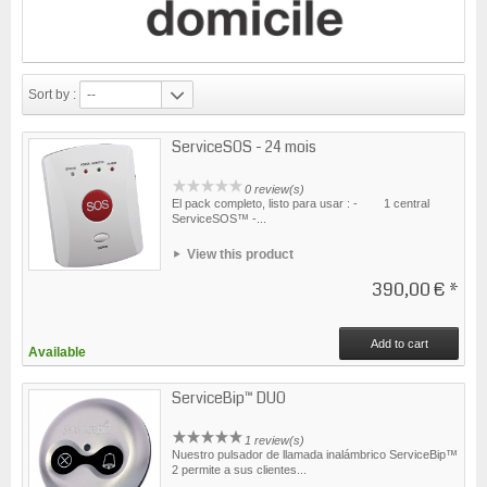
Sort by :
--
ServiceSOS - 24 mois
0 review(s)
El pack completo, listo para usar : - 1 central
ServiceSOS™ -...
View this product
390,00 €
*
Add to cart
Available
ServiceBip™ DUO
1 review(s)
Nuestro pulsador de llamada inalámbrico ServiceBip™
2 permite a sus clientes...