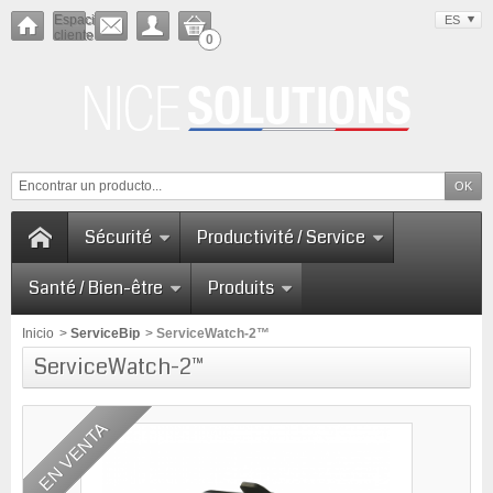
Espacio
ES
cliente
0
Sécurité
Productivité / Service
Santé / Bien-être
Produits
Inicio
>
ServiceBip
>
ServiceWatch-2™
ServiceWatch-2™
EN VENTA