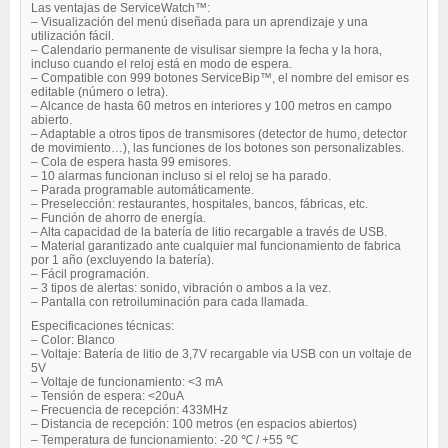
Las ventajas de ServiceWatch™:
– Visualización del menú diseñada para un aprendizaje y una
utilización fácil.
– Calendario permanente de visulisar siempre la fecha y la hora,
incluso cuando el reloj está en modo de espera.
– Compatible con 999 botones ServiceBip™, el nombre del emisor es
editable (número o letra).
– Alcance de hasta 60 metros en interiores y 100 metros en campo
abierto.
– Adaptable a otros tipos de transmisores (detector de humo, detector
de movimiento…), las funciones de los botones son personalizables.
– Cola de espera hasta 99 emisores.
– 10 alarmas funcionan incluso si el reloj se ha parado.
– Parada programable automáticamente.
– Preselección: restaurantes, hospitales, bancos, fábricas, etc.
– Función de ahorro de energía.
– Alta capacidad de la batería de litio recargable a través de USB.
– Material garantizado ante cualquier mal funcionamiento de fabrica
por 1 año (excluyendo la batería).
– Fácil programación.
– 3 tipos de alertas: sonido, vibración o ambos a la vez.
– Pantalla con retroiluminación para cada llamada.
Especificaciones técnicas:
– Color: Blanco
– Voltaje: Batería de litio de 3,7V recargable via USB con un voltaje de
5V
– Voltaje de funcionamiento: <3 mA
– Tensión de espera: <20uA
– Frecuencia de recepción: 433MHz
– Distancia de recepción: 100 metros (en espacios abiertos)
– Temperatura de funcionamiento: -20 ℃ / +55 ℃